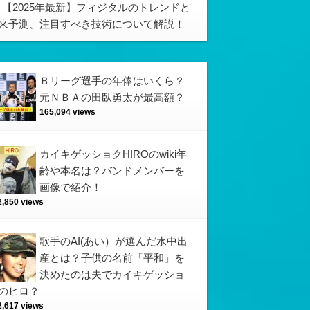
【2025年最新】フィジタルのトレンドと
来予測、注目すべき技術について解説！
Ｂリーグ選手の年俸はいくら？
元ＮＢＡの田臥勇太が最高額？
165,094 views
カイキゲッショクHIROのwiki年
齢や本名は？バンドメンバーを
画像で紹介！
2,850 views
歌手のAI(あい）が選んだ水中出
産とは？子供の名前「平和」を
決めたのは夫でカイキゲッショ
のヒロ？
2,617 views