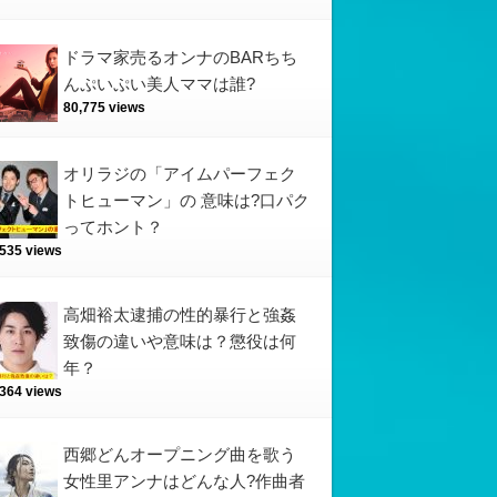
ドラマ家売るオンナのBARちち
んぷいぷい美人ママは誰?
80,775 views
オリラジの「アイムパーフェク
トヒューマン」の 意味は?口パク
ってホント？
,535 views
高畑裕太逮捕の性的暴行と強姦
致傷の違いや意味は？懲役は何
年？
,364 views
西郷どんオープニング曲を歌う
女性里アンナはどんな人?作曲者