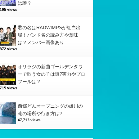
は誰？
,195 views
君の名はRADWIMPSが紅白出
場！バンド名の読み方や意味
は？メンバー画像あり
,872 views
オリラジの新曲ゴールデンタワ
ーで歌う女の子は誰?実力やプロ
フールは？
,715 views
西郷どんオープニングの雄川の
滝の場所や行き方は?
47,713 views