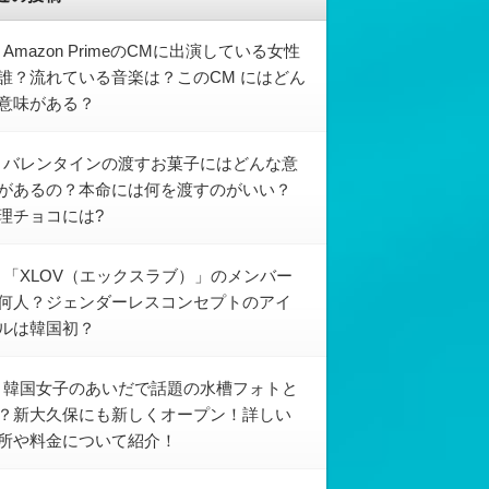
Amazon PrimeのCMに出演している女性
誰？流れている音楽は？このCM にはどん
意味がある？
バレンタインの渡すお菓子にはどんな意
があるの？本命には何を渡すのがいい？
理チョコには?
「XLOV（エックスラブ）」のメンバー
何人？ジェンダーレスコンセプトのアイ
ルは韓国初？
韓国女子のあいだで話題の水槽フォトと
？新大久保にも新しくオープン！詳しい
所や料金について紹介！