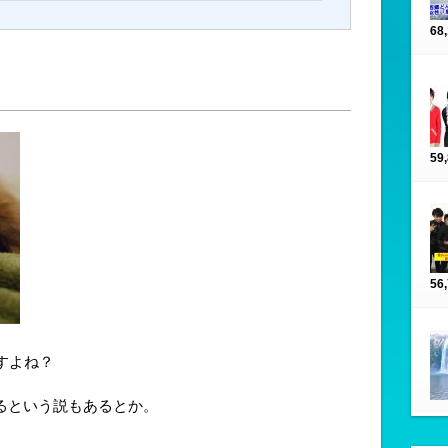
68
59
56
すよね？
るという説もあるとか。