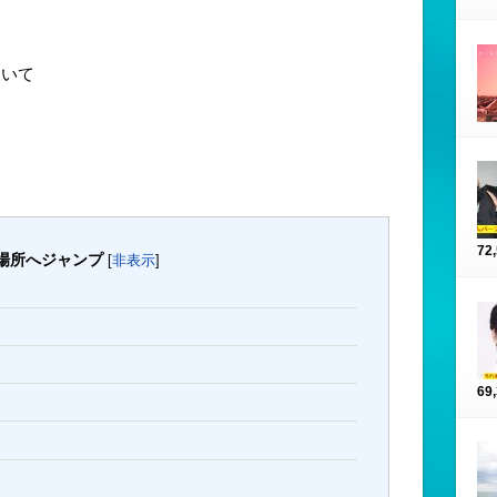
ついて
72
場所へジャンプ
[
非表示
]
69