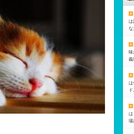
は
な
味
義
は
ド
は
場