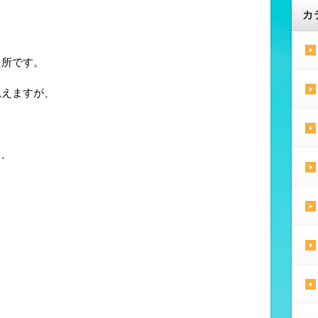
カ
た所です。
見えますが、
は、
。
に
。