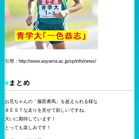
引用：http://www.aoyama.ac.jp/sp/info/news/
■
まとめ
お兄ちゃんの「服部勇馬」を超えられる様な
ＢＥＳＴな走りを見せて欲しいですね。
大いに期待しています！
とっても楽しみです！