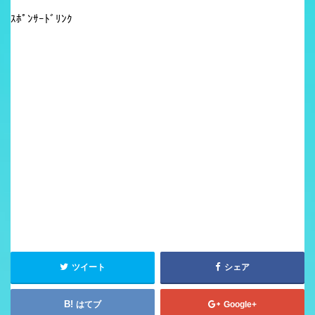
ｽﾎﾟﾝｻｰﾄﾞﾘﾝｸ
ツイート
シェア
はてブ
Google+