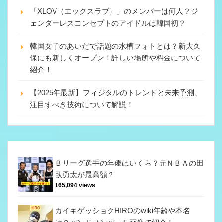
「XLOV（エックスラブ）」のメンバーは何人？ジ
ェンダーレスコンセプトのアイドルは韓国初？
韓国女子のあいだで話題の水槽フォトとは？新大久
保にも新しくオープン！詳しい場所や料金について
紹介！
【2025年最新】フィジタルのトレンドと未来予測、
注目すべき技術について解説！
Ｂリーグ選手の年俸はいくら？元ＮＢＡの田
臥勇太が最高額？
165,094 views
カイキゲッショクHIROのwiki年齢や本名