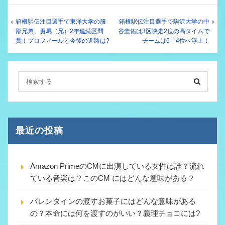
箱根駅伝注目選手で東洋大学の服
箱根駅伝注目選手で駒沢大学の中
部兄弟、勇馬（兄）2年連続区間
谷圭佑は3区快走2位の高タイムで
賞！プロフィールと今後の進路は?
チームは6⇒4位へ浮上！
最近の投稿
Amazon PrimeのCMに出演している女性は誰？流れ
ている音楽は？このCM にはどんな意味がある？
バレンタインの渡すお菓子にはどんな意味がある
の？本命には何を渡すのがいい？義理チョコには?