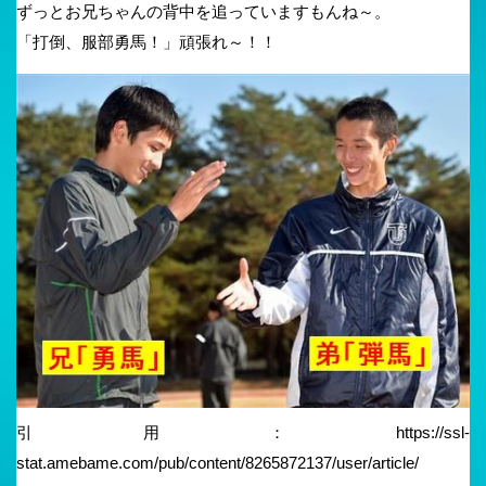
ずっとお兄ちゃんの背中を追っていますもんね～。
「打倒、服部勇馬！」頑張れ～！！
引用：https://ssl-
stat.amebame.com/pub/content/8265872137/user/article/