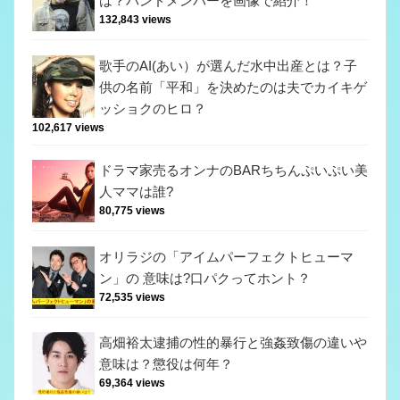
は？バンドメンバーを画像で紹介！
132,843 views
歌手のAI(あい）が選んだ水中出産とは？子
供の名前「平和」を決めたのは夫でカイキゲ
ッショクのヒロ？
102,617 views
ドラマ家売るオンナのBARちちんぷいぷい美
人ママは誰?
80,775 views
オリラジの「アイムパーフェクトヒューマ
ン」の 意味は?口パクってホント？
72,535 views
高畑裕太逮捕の性的暴行と強姦致傷の違いや
意味は？懲役は何年？
69,364 views