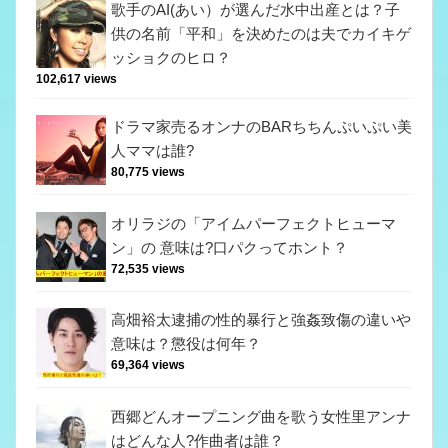
歌手のAI(あい）が選んだ水中出産とは？子
供の名前「平和」を決めたのは夫でカイキゲ
ッショクのヒロ？
102,617 views
ドラマ家売るオンナのBARちちんぷいぷい美
人ママは誰?
80,775 views
オリラジの「アイムパーフェクトヒューマ
ン」の 意味は?口パクってホント？
72,535 views
高畑裕太逮捕の性的暴行と強姦致傷の違いや
意味は？懲役は何年？
69,364 views
西郷どんオープニング曲を歌う女性里アンナ
はどんな人?作曲者は誰？