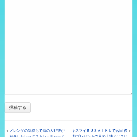
メレンゲの気持ちで嵐の大野智が
キスマイＢＵＳＡＩＫＵで宮田 俊
紹介したレッグストレッチャーと
哉プレゼントの月の土地とは？い