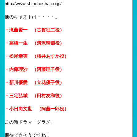
http://www.shinchosha.co.jp/
他のキャストは・・・・。
・滝藤賢一 （古賀征二役）
・高橋一生 （清沢晴樹役）
・松尾幸実 （桜井あすか役）
・内藤理沙 （阿藤理子役）
・新川優愛 （立花優子役）
・三宅弘城 （田村友和役）
・小日向文世 （阿藤一郎役）
この新ドラマ「グラメ」
期待できそうですね！