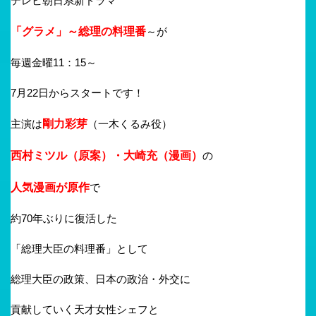
テレビ朝日系新ドラマ
「グラメ」～総理の料理番
～が
毎週金曜11：15～
7月22日からスタートです！
主演は
剛力彩芽
（一木くるみ役）
西村ミツル（原案）・大崎充（漫画）
の
人気漫画が原作
で
約70年ぶりに復活した
「総理大臣の料理番」として
総理大臣の政策、日本の政治・外交に
貢献していく天才女性シェフと