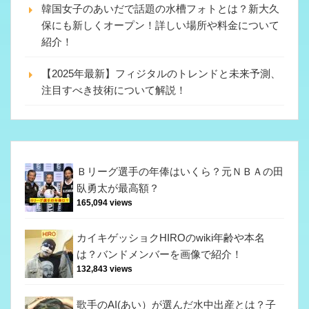
韓国女子のあいだで話題の水槽フォトとは？新大久
保にも新しくオープン！詳しい場所や料金について
紹介！
【2025年最新】フィジタルのトレンドと未来予測、
注目すべき技術について解説！
Ｂリーグ選手の年俸はいくら？元ＮＢＡの田
臥勇太が最高額？
165,094 views
カイキゲッショクHIROのwiki年齢や本名
は？バンドメンバーを画像で紹介！
132,843 views
歌手のAI(あい）が選んだ水中出産とは？子