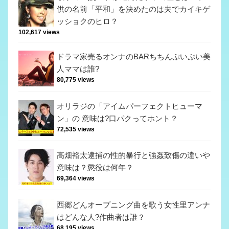
供の名前「平和」を決めたのは夫でカイキゲ
ッショクのヒロ？
102,617 views
ドラマ家売るオンナのBARちちんぷいぷい美
人ママは誰?
80,775 views
オリラジの「アイムパーフェクトヒューマ
ン」の 意味は?口パクってホント？
72,535 views
高畑裕太逮捕の性的暴行と強姦致傷の違いや
意味は？懲役は何年？
69,364 views
西郷どんオープニング曲を歌う女性里アンナ
はどんな人?作曲者は誰？
68,195 views