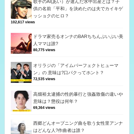
歌手のAI(あい）が選んだ水中出産とは？子
供の名前「平和」を決めたのは夫でカイキゲ
ッショクのヒロ？
102,617 views
ドラマ家売るオンナのBARちちんぷいぷい美
人ママは誰?
80,775 views
オリラジの「アイムパーフェクトヒューマ
ン」の 意味は?口パクってホント？
72,535 views
高畑裕太逮捕の性的暴行と強姦致傷の違いや
意味は？懲役は何年？
69,364 views
西郷どんオープニング曲を歌う女性里アンナ
はどんな人?作曲者は誰？