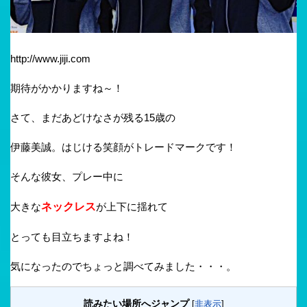
http://www.jiji.com
期待がかかりますね～！
さて、まだあどけなさが残る15歳の
伊藤美誠。はじける笑顔がトレードマークです！
そんな彼女、プレー中に
大きな
ネックレス
が上下に揺れて
とっても目立ちますよね！
気になったのでちょっと調べてみました・・・。
読みたい場所へジャンプ
[
非表示
]