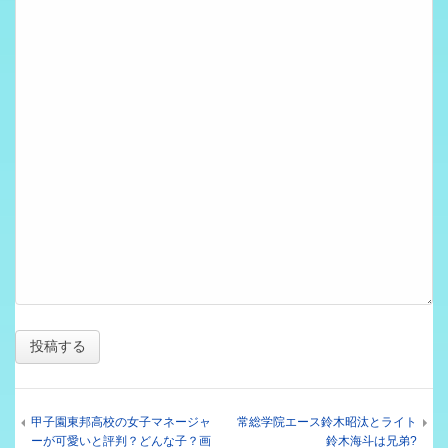
甲子園東邦高校の女子マネージャ
常総学院エース鈴木昭汰とライト
ーが可愛いと評判？どんな子？画
鈴木海斗は兄弟?