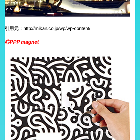
引用元：http://mikan.co.jp/wp/wp-content/
◎PPP magnet