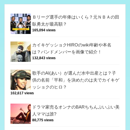
Ｂリーグ選手の年俸はいくら？元ＮＢＡの田
臥勇太が最高額？
165,094 views
カイキゲッショクHIROのwiki年齢や本名
は？バンドメンバーを画像で紹介！
132,843 views
歌手のAI(あい）が選んだ水中出産とは？子
供の名前「平和」を決めたのは夫でカイキゲ
ッショクのヒロ？
102,617 views
ドラマ家売るオンナのBARちちんぷいぷい美
人ママは誰?
80,775 views