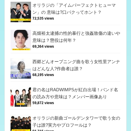
オリラジの「アイムパーフェクトヒューマ
ン」の 意味は?口パクってホント？
72,535 views
高畑裕太逮捕の性的暴行と強姦致傷の違いや
意味は？懲役は何年？
69,364 views
西郷どんオープニング曲を歌う女性里アンナ
はどんな人?作曲者は誰？
68,195 views
君の名はRADWIMPSが紅白出場！バンド名
の読み方や意味は？メンバー画像あり
59,872 views
オリラジの新曲ゴールデンタワーで歌う女の
子は誰?実力やプロフールは？