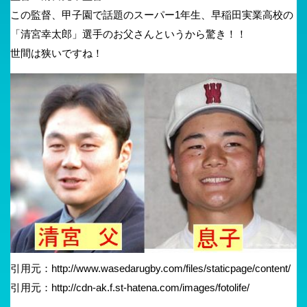
この監督、甲子園で話題のスーパー1年生、早稲田実業高校の
「清宮幸太郎」選手のお父さんというから驚き！！
世間は狭いですね！
引用元：http://www.wasedarugby.com/files/staticpage/content/
引用元：http://cdn-ak.f.st-hatena.com/images/fotolife/