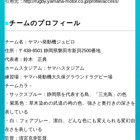
引用元：http://rugby.yamaha-motor.co.jp/profile/access/
■
チームのプロフィール
チーム名：ヤマハ発動機ジュビロ
住所：〒438-8501 静岡県磐田市新貝2500番地
代表者：鈴木 正典
ホームスタジアム：ヤマハスタジアム
練習場：ヤマハ発動機大久保グラウンドラグビー場
チームカラ－
・サックスブルー：静岡県を代表する鳥、「三光鳥」の色
・紫黒色：草木染めの武道の袴の色、強さと奥行きの深さを
表している
・白：フェアプレー、潔白、どんな色にも変えられる変幻自
在さを表している
監督：清宮克幸監督