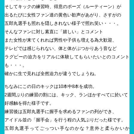
そしてキックの練習時、得意のポーズ（ルーティーン）が
出るたびに女性ファン達の黄色い歓声があがり、さすがの
五郎丸選手も照れを隠しきれない様子で照れ笑い・・・。
そんなファンに対し素直に「嬉しい」とコメント
また女性が来てくれれば男性や子供も増える為大歓迎、
テレビでは感じられない、体と体がぶつかりあう音など
ラグビーの迫力をリアルに体験してもらいたいとのコメント
も・・・。
確かに生で見れば全然迫力が違うでしょうね。
ちなみにこの日のキックは10本中8本を成功。
2週間ぶりの練習の割には、キック、ランほかすべてに於いて
好感触を得た様子です。
練習後は五郎丸選手に握手を求めるファンの列ができ、
アイドル並の「握手会」を行う程の人気ぶりだった様です。
五郎丸選手ってごっつい手なのかな？意外と柔らかいか