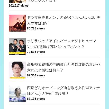
ッショクのヒロ？
102,617 views
ドラマ家売るオンナのBARちちんぷいぷい美
人ママは誰?
80,775 views
オリラジの「アイムパーフェクトヒューマ
ン」の 意味は?口パクってホント？
72,535 views
高畑裕太逮捕の性的暴行と強姦致傷の違いや
意味は？懲役は何年？
69,364 views
西郷どんオープニング曲を歌う女性里アンナ
はどんな人?作曲者は誰？
68,195 views