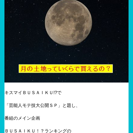
キスマイＢＵＳＡＩＫＵ!?で
「芸能人モテ技大公開ＳＰ」と題し、
番組のメイン企画
ＢＵＳＡＩＫＵ！？ランキングの