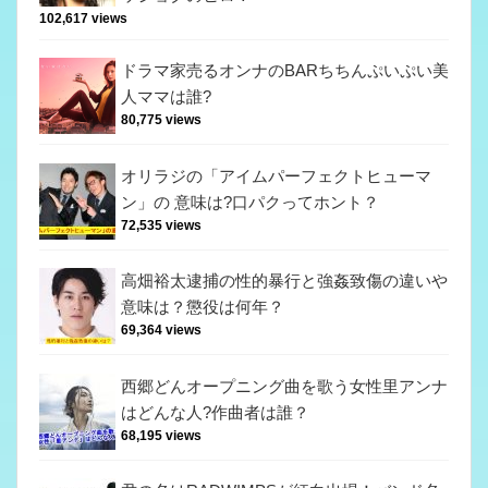
102,617 views
ドラマ家売るオンナのBARちちんぷいぷい美
人ママは誰?
80,775 views
オリラジの「アイムパーフェクトヒューマ
ン」の 意味は?口パクってホント？
72,535 views
高畑裕太逮捕の性的暴行と強姦致傷の違いや
意味は？懲役は何年？
69,364 views
西郷どんオープニング曲を歌う女性里アンナ
はどんな人?作曲者は誰？
68,195 views