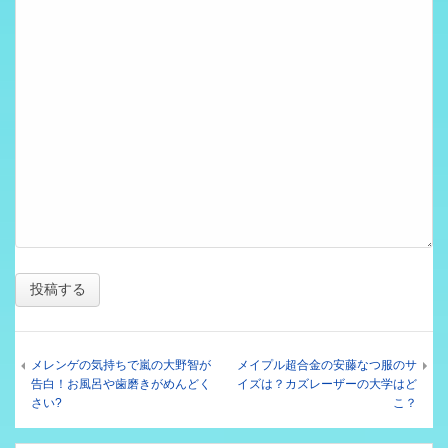
メレンゲの気持ちで嵐の大野智が
メイプル超合金の安藤なつ服のサ
告白！お風呂や歯磨きがめんどく
イズは？カズレーザーの大学はど
さい?
こ？