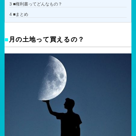
3
■権利書ってどんなもの？
4
■まとめ
■
月の土地って買えるの？