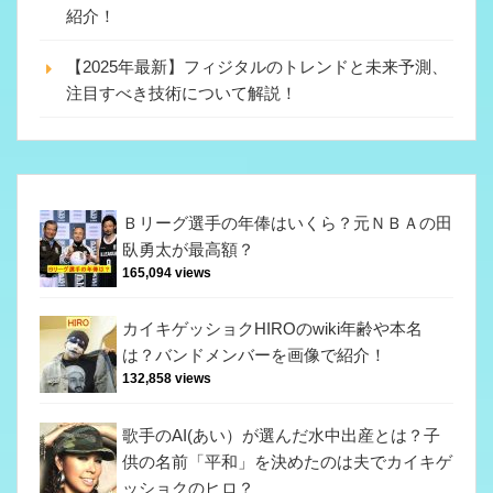
紹介！
【2025年最新】フィジタルのトレンドと未来予測、
注目すべき技術について解説！
Ｂリーグ選手の年俸はいくら？元ＮＢＡの田
臥勇太が最高額？
165,094 views
カイキゲッショクHIROのwiki年齢や本名
は？バンドメンバーを画像で紹介！
132,858 views
歌手のAI(あい）が選んだ水中出産とは？子
供の名前「平和」を決めたのは夫でカイキゲ
ッショクのヒロ？