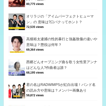
80,775 views
オリラジの「アイムパーフェクトヒューマ
ン」の 意味は?口パクってホント？
72,535 views
高畑裕太逮捕の性的暴行と強姦致傷の違いや
意味は？懲役は何年？
69,364 views
西郷どんオープニング曲を歌う女性里アンナ
はどんな人?作曲者は誰？
68,195 views
君の名はRADWIMPSが紅白出場！バンド名
の読み方や意味は？メンバー画像あり
59,872 views