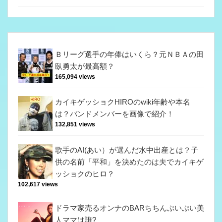
Ｂリーグ選手の年俸はいくら？元ＮＢＡの田
臥勇太が最高額？
165,094 views
カイキゲッショクHIROのwiki年齢や本名
は？バンドメンバーを画像で紹介！
132,851 views
歌手のAI(あい）が選んだ水中出産とは？子
供の名前「平和」を決めたのは夫でカイキゲ
ッショクのヒロ？
102,617 views
ドラマ家売るオンナのBARちちんぷいぷい美
人ママは誰?