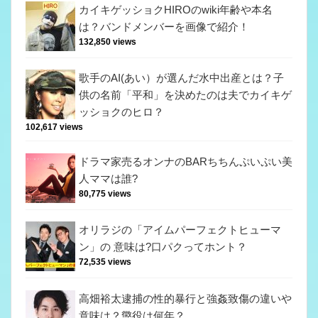
カイキゲッショクHIROのwiki年齢や本名
は？バンドメンバーを画像で紹介！
132,850 views
歌手のAI(あい）が選んだ水中出産とは？子
供の名前「平和」を決めたのは夫でカイキゲ
ッショクのヒロ？
102,617 views
ドラマ家売るオンナのBARちちんぷいぷい美
人ママは誰?
80,775 views
オリラジの「アイムパーフェクトヒューマ
ン」の 意味は?口パクってホント？
72,535 views
高畑裕太逮捕の性的暴行と強姦致傷の違いや
意味は？懲役は何年？