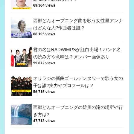
69,364 views
西郷どんオープニング曲を歌う女性里アンナ
はどんな人?作曲者は誰？
68,195 views
君の名はRADWIMPSが紅白出場！バンド名
の読み方や意味は？メンバー画像あり
59,872 views
オリラジの新曲ゴールデンタワーで歌う女の
子は誰?実力やプロフールは？
56,715 views
西郷どんオープニングの雄川の滝の場所や行
き方は?
47,713 views