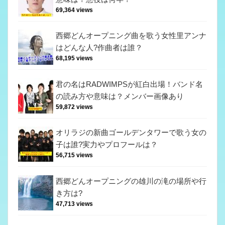
69,364 views
西郷どんオープニング曲を歌う女性里アンナ
はどんな人?作曲者は誰？
68,195 views
君の名はRADWIMPSが紅白出場！バンド名
の読み方や意味は？メンバー画像あり
59,872 views
オリラジの新曲ゴールデンタワーで歌う女の
子は誰?実力やプロフールは？
56,715 views
西郷どんオープニングの雄川の滝の場所や行
き方は?
47,713 views