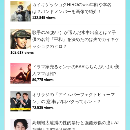
カイキゲッショクHIROのwiki年齢や本名
は？バンドメンバーを画像で紹介！
132,845 views
歌手のAI(あい）が選んだ水中出産とは？子
供の名前「平和」を決めたのは夫でカイキゲ
ッショクのヒロ？
102,617 views
ドラマ家売るオンナのBARちちんぷいぷい美
人ママは誰?
80,775 views
オリラジの「アイムパーフェクトヒューマ
ン」の 意味は?口パクってホント？
72,535 views
高畑裕太逮捕の性的暴行と強姦致傷の違いや
意味は？懲役は何年？