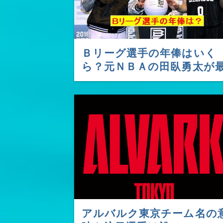
Ｂリーグ選手の年俸はいく
ら？元ＮＢＡの田臥勇太が
高額？
アルバルク東京チーム名の