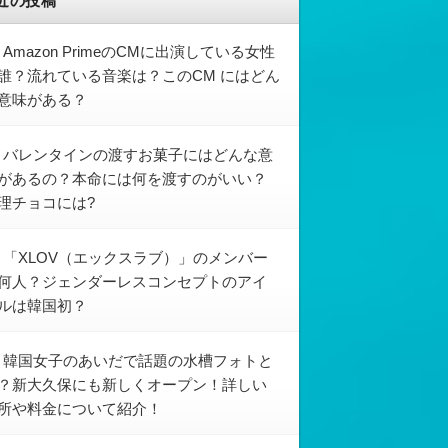
近の投稿
Amazon PrimeのCMに出演している女性
誰？流れている音楽は？このCM にはどん
意味がある？
バレンタインの渡すお菓子にはどんな意
があるの？本命には何を渡すのがいい？
理チョコには?
「XLOV（エックスラブ）」のメンバー
何人？ジェンダーレスコンセプトのアイ
ルは韓国初？
韓国女子のあいだで話題の水槽フォトと
？新大久保にも新しくオープン！詳しい
所や料金について紹介！