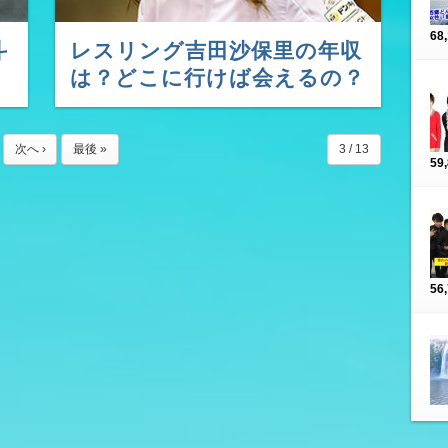
68
斗
レスリング吉田沙保里の年収
は？どこに行けば会えるの？
次へ ›
最後 »
3 / 13
59
56