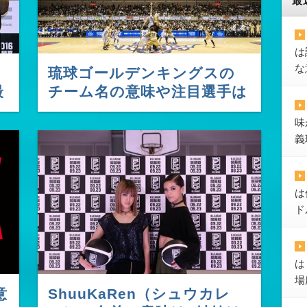
最
は
な
琉球ゴールデンキングスの
最
チーム名の意味や注目選手は
誰?
味
義
は
ド
は
場
意
ShuuKaRen（シュウカレ