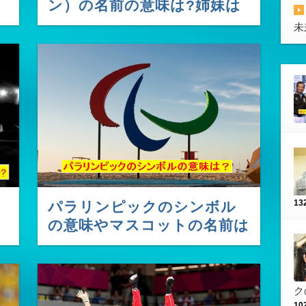
ン）の名前の意味は?姉妹は
仲が悪いって本当?
未
13
パラリンピックのシンボル
の意味やマスコットの名前は
何？
ク
10