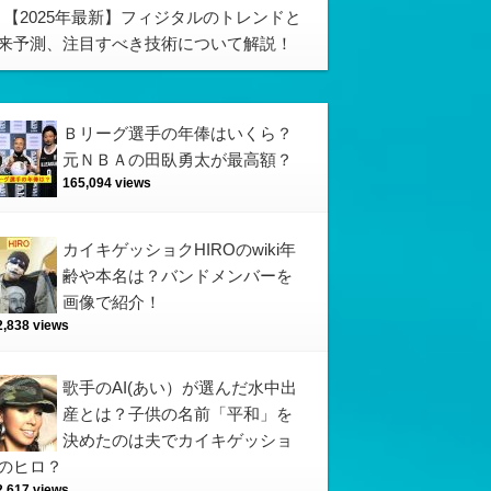
【2025年最新】フィジタルのトレンドと
来予測、注目すべき技術について解説！
Ｂリーグ選手の年俸はいくら？
元ＮＢＡの田臥勇太が最高額？
165,094 views
カイキゲッショクHIROのwiki年
齢や本名は？バンドメンバーを
画像で紹介！
2,838 views
歌手のAI(あい）が選んだ水中出
産とは？子供の名前「平和」を
決めたのは夫でカイキゲッショ
のヒロ？
2,617 views