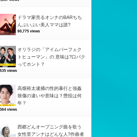
ドラマ家売るオンナのBARちち
んぷいぷい美人ママは誰?
80,775 views
オリラジの「アイムパーフェク
トヒューマン」の 意味は?口パク
ってホント？
,535 views
高畑裕太逮捕の性的暴行と強姦
致傷の違いや意味は？懲役は何
年？
,364 views
西郷どんオープニング曲を歌う
女性里アンナはどんな人?作曲者