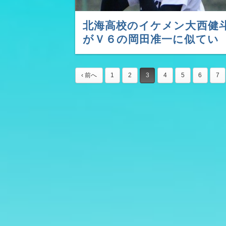
北海高校のイケメン大西健
がＶ６の岡田准一に似てい
る?彼女はいるの?
‹ 前へ
1
2
3
4
5
6
7