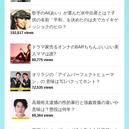
歌手のAI(あい）が選んだ水中出産とは？子
供の名前「平和」を決めたのは夫でカイキゲ
ッショクのヒロ？
102,617 views
ドラマ家売るオンナのBARちちんぷいぷい美
人ママは誰?
80,775 views
オリラジの「アイムパーフェクトヒューマ
ン」の 意味は?口パクってホント？
72,535 views
高畑裕太逮捕の性的暴行と強姦致傷の違いや
意味は？懲役は何年？
69,364 views