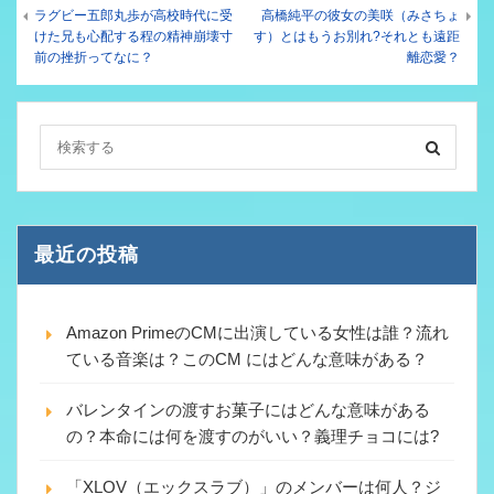
ラグビー五郎丸歩が高校時代に受
高橋純平の彼女の美咲（みさちょ
けた兄も心配する程の精神崩壊寸
す）とはもうお別れ?それとも遠距
前の挫折ってなに？
離恋愛？
最近の投稿
Amazon PrimeのCMに出演している女性は誰？流れ
ている音楽は？このCM にはどんな意味がある？
バレンタインの渡すお菓子にはどんな意味がある
の？本命には何を渡すのがいい？義理チョコには?
「XLOV（エックスラブ）」のメンバーは何人？ジ