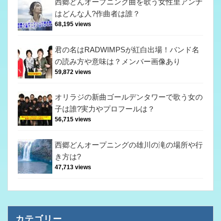
西郷どんオープニング曲を歌う女性里アンナ
はどんな人?作曲者は誰？
68,195 views
君の名はRADWIMPSが紅白出場！バンド名
の読み方や意味は？メンバー画像あり
59,872 views
オリラジの新曲ゴールデンタワーで歌う女の
子は誰?実力やプロフールは？
56,715 views
西郷どんオープニングの雄川の滝の場所や行
き方は?
47,713 views
カテゴリー