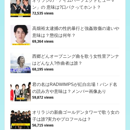
オリラジの「アイムパーフェクトヒューマ
ン」の 意味は?口パクってホント？
72,535 views
高畑裕太逮捕の性的暴行と強姦致傷の違いや
意味は？懲役は何年？
69,364 views
西郷どんオープニング曲を歌う女性里アンナ
はどんな人?作曲者は誰？
68,195 views
君の名はRADWIMPSが紅白出場！バンド名
の読み方や意味は？メンバー画像あり
59,872 views
オリラジの新曲ゴールデンタワーで歌う女の
子は誰?実力やプロフールは？
56,715 views