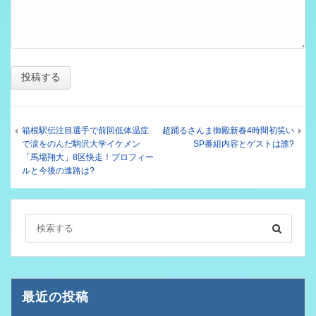
箱根駅伝注目選手で前回低体温症
超踊るさんま御殿新春4時間初笑い
で涙をのんだ駒沢大学イケメン
SP番組内容とゲストは誰?
「馬場翔大」8区快走！プロフィー
ルと今後の進路は?
最近の投稿