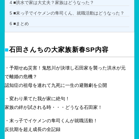
4
■洪水で家は大丈夫？家族はどうなった？
5
■末っ子でイケメンの隼司くん、就職活動はどうなった？
6
■まとめ
■
石田さんちの大家族新春SP内容
・予期せぬ災害！鬼怒川が決壊し石田家を襲った洪水が元
で離婚の危機？
認知症の祖母を連れて九死に一生の避難劇を公開
・変わり果てた我が家に絶句！
家族の絆が試される時・・・どうなる石田家！
・末っ子でイケメンの隼司くんが就職活動！
反抗期を超え成長の全記録