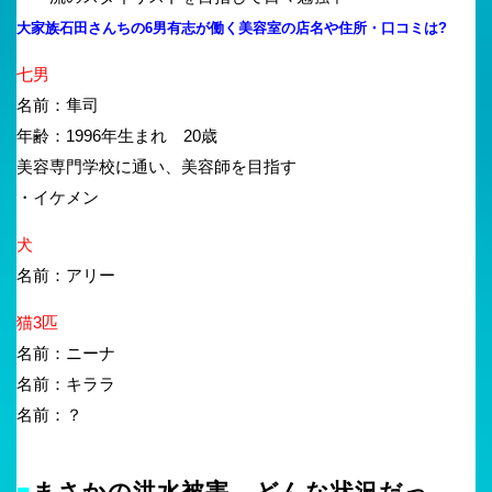
大家族石田さんちの6男有志が働く美容室の店名や住所・口コミは?
七男
名前：隼司
年齢：1996年生まれ 20歳
美容専門学校に通い、美容師を目指す
・イケメン
犬
名前：アリー
猫3匹
名前：ニーナ
名前：キララ
名前：？
■
まさかの洪水被害、どんな状況だっ