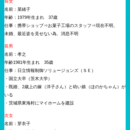
長女
名前：菜緒子
年齢：1979年生まれ 37歳
仕事：携帯ショップ⇒お菓子工場のスタッフ⇒現在不明。
未婚、最近姿を見せない為、消息不明
長男
名前：孝之
年齢1981年生まれ 35歳
仕事：日立情報制御ソリュージョンズ（ＳＥ）
・国立大卒（茨木大学）
・既婚、2歳上の嫁（洋子さん）と幼い娘（ほのかちゃん）が
いる
・茨城県東海村にマイホームを建設
次女
名前：芽衣子