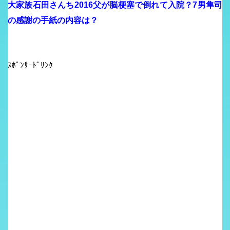
大家族石田さんち2016父が脳梗塞で倒れて入院？7男隼司
の感謝の手紙の内容は？
ｽﾎﾟﾝｻｰﾄﾞﾘﾝｸ