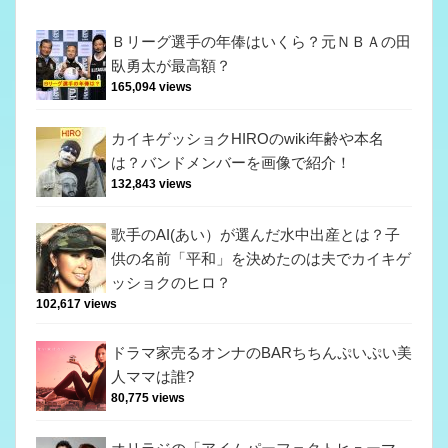
Ｂリーグ選手の年俸はいくら？元ＮＢＡの田
臥勇太が最高額？
165,094 views
カイキゲッショクHIROのwiki年齢や本名
は？バンドメンバーを画像で紹介！
132,843 views
歌手のAI(あい）が選んだ水中出産とは？子
供の名前「平和」を決めたのは夫でカイキゲ
ッショクのヒロ？
102,617 views
ドラマ家売るオンナのBARちちんぷいぷい美
人ママは誰?
80,775 views